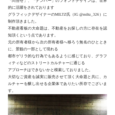
「問合せ」、「ナンバー」のフォントデザインは、世界
的に活躍をされております
グラフィックデザイナーのMILTZ氏（IG @miltz_326）に
制作頂きました。
不動産看板の大命題は、不動産をお探しの方に存在を認
知頂くという点であります。
元の所有者様から次の所有者様へ移ろう無名のひととき
に、景観の一部として現れる
都市ゲリラ的な行為でもあるように感じており、グラフ
ィティなどのストリートカルチャーに通じる
アプローチはできないかと模索しておりました。
大切なご資産を誠実に販売させて頂く大命題と共に、カ
ルチャーを醸し出せる企業体でありたい所存でございま
す。