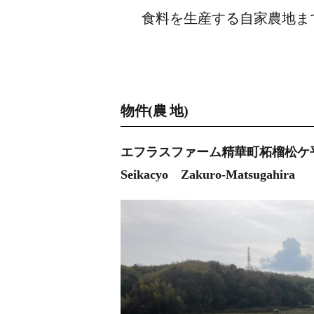
食料を生産する自家農地ま
物件(農 地)
エフラスファーム精華町柘榴松ケ平 
Seikacyo Zakuro-Matsugahira