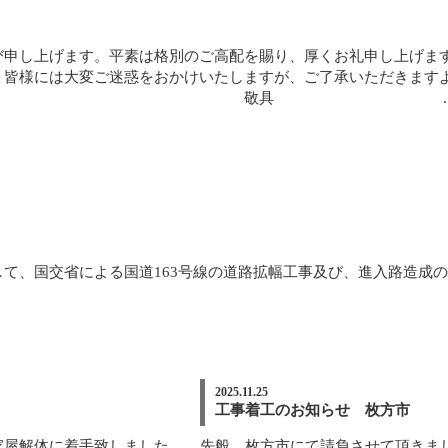
び申し上げます。平素は格別のご高配を賜り、厚くお礼申し上げます
。皆様には大変ご迷惑をおかけいたしますが、ご了承いただきます
 ..
、国交省による国道163号線の道路拡幅工事及び、進入路造成のた
2025.11.25
工事着工のお知らせ 枚方市
解体に着手致しました。 ...
先般、枚方市にて請負させて頂きました